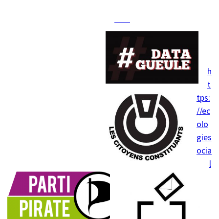
https://ecologiesociale
.
org/
https:
//juryc
itoyen
.org/