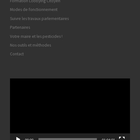
Votre maire et les pesticides !
Nos outils et méthodes
Contact
Lecteur
vidéo
00:00
01:04:01