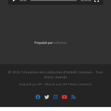
Propulsé par
HelloAsso
© 2026
Citoyennes.ens Lobbyistes d'Intérêt Commun
– Tous
droits réservés
Propulsé par
WP
– Réalisé avec the
Thème Customizr