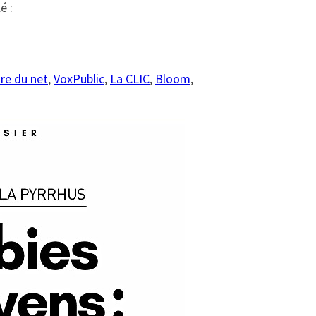
é :
re du net
,
VoxPublic
,
La CLIC
,
Bloom
,