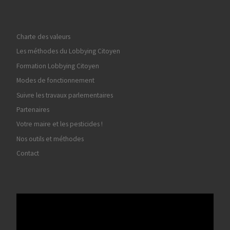
Charte des valeurs
Les méthodes du Lobbying Citoyen
Formation Lobbying Citoyen
Modes de fonctionnement
Suivre les travaux parlementaires
Partenaires
Votre maire et les pesticides !
Nos outils et méthodes
Contact
Lecteur
vidéo