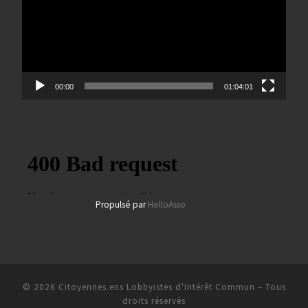
00:00
01:04:01
Propulsé par
HelloAsso
© 2026
Citoyennes.ens Lobbyistes d'Intérêt Commun
– Tous
droits réservés