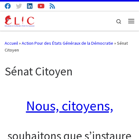
Passer au contenu
Search
Me
Accueil
»
Action Pour des États Généraux de la Démocratie
»
Sénat
Citoyen
Sénat Citoyen
Nous, citoyens,
souhaitons que s’instaure