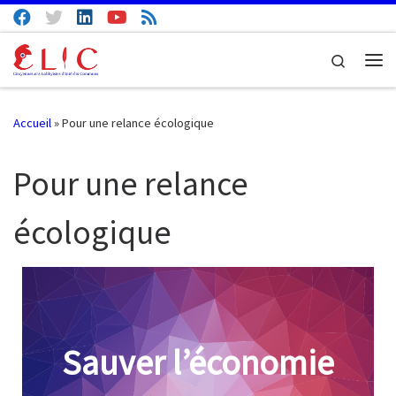
Passer au contenu
Search
Me
Accueil
»
Pour une relance écologique
Pour une relance
écologique
Sauver l’économie