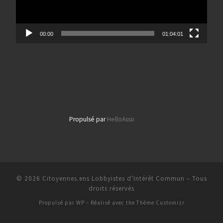
00:00
01:04:01
Propulsé par
HelloAsso
© 2026
Citoyennes.ens Lobbyistes d'Intérêt Commun
– Tous
droits réservés
Propulsé par
WP
– Réalisé avec the
Thème Customizr