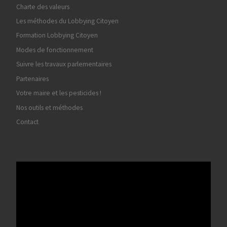
Charte des valeurs
Les méthodes du Lobbying Citoyen
Formation Lobbying Citoyen
Modes de fonctionnement
Suivre les travaux parlementaires
Partenaires
Votre maire et les pesticides !
Nos outils et méthodes
Contact
Lecteur
vidéo