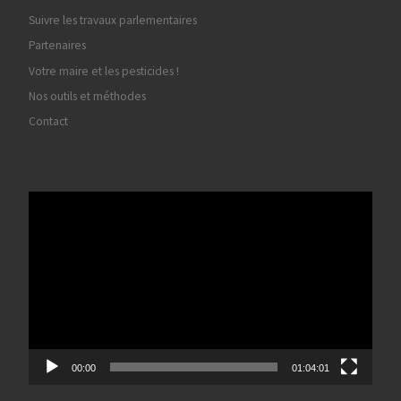
Suivre les travaux parlementaires
Partenaires
Votre maire et les pesticides !
Nos outils et méthodes
Contact
Lecteur
vidéo
00:00
01:04:01