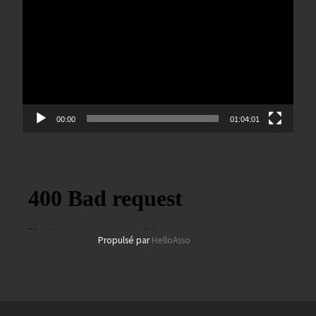
vidéo
00:00
01:04:01
Propulsé par
HelloAsso