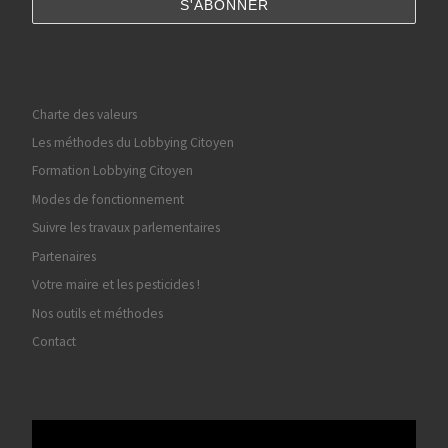
Charte des valeurs
Les méthodes du Lobbying Citoyen
Formation Lobbying Citoyen
Modes de fonctionnement
Suivre les travaux parlementaires
Partenaires
Votre maire et les pesticides !
Nos outils et méthodes
Contact
Lecteur