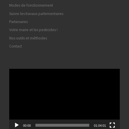
Modes de fonctionnement
Suivre les travaux parlementaires
Partenaires
Votre maire et les pesticides !
Nos outils et méthodes
Contact
Lecteur
vidéo
00:00
01:04:01