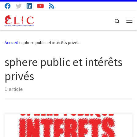
Passer au contenu
Search
Me
Accueil
»
sphere public et intérêts privés
sphere public et intérêts
privés
1 article