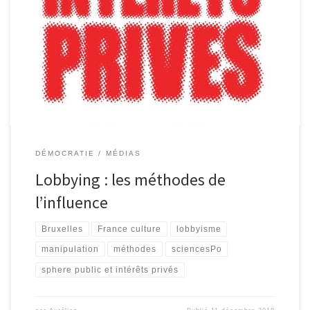
Une émission de France Culture qui permet de mieux comprendre
les méthodes des lobbyistes professionnels : Cette enquête très
complète montre les points de vue des différents acteurs du
secteur […]
DÉMOCRATIE
MÉDIAS
Lobbying : les méthodes de
l’influence
Bruxelles
France culture
lobbyisme
manipulation
méthodes
sciencesPo
sphere public et intérêts privés