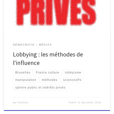
complète montre les points de vue des différents acteurs du
secteur […]
DÉMOCRATIE
MÉDIAS
Lobbying : les méthodes de
l’influence
Bruxelles
France culture
lobbyisme
manipulation
méthodes
sciencesPo
sphere public et intérêts privés
par
Aurélien
Publié
11 décembre 2018