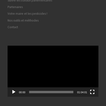
Suivre les travaux parlementaires
Partenaires
Votre maire et les pesticides !
Nos outils et méthodes
Contact
Lecteur
vidéo
00:00
01:04:01