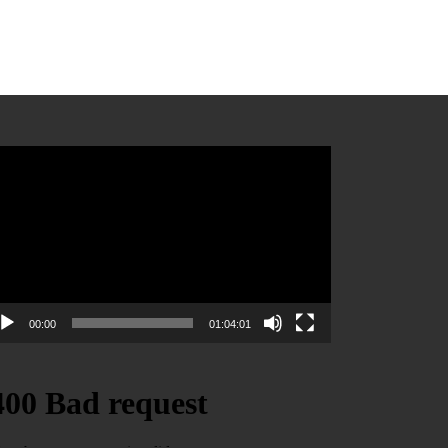
teur
éo
00:00
01:04:01