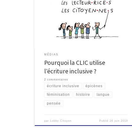
Certaines.ains trouvent que l’écriture inclusive, c’est
moche, c’est illisible, c’est un combat contre notre
belle langue, c’est un combat d’arrière garde, etc.
D’autres au contraire affirment qu’il s’agit là d’une […]
MÉDIAS
Pourquoi la CLIC utilise
l’écriture inclusive ?
2 commentaires
écriture inclusive
épicènes
féminisation
histoire
langue
pensée
par
Lobby Citoyen
Publié
26 juin 2019