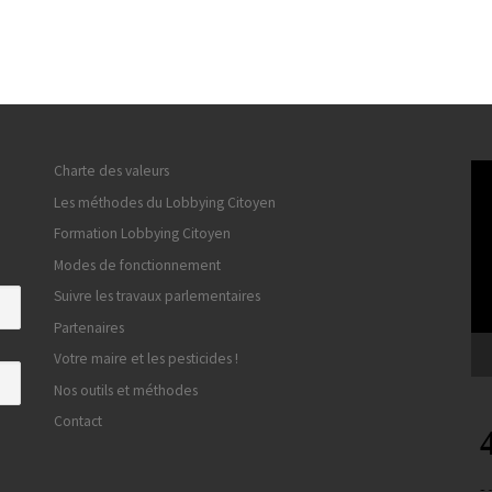
Lec
Charte des valeurs
vid
Les méthodes du Lobbying Citoyen
Formation Lobbying Citoyen
Modes de fonctionnement
Suivre les travaux parlementaires
Partenaires
Votre maire et les pesticides !
Nos outils et méthodes
Contact