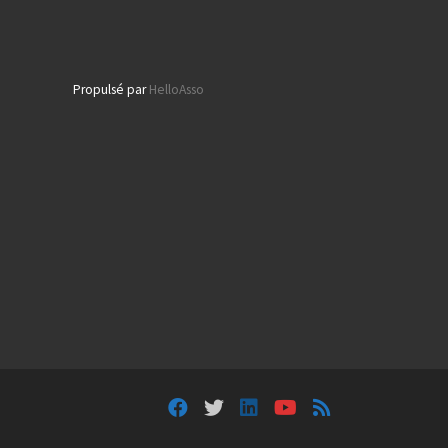
Propulsé par
HelloAsso