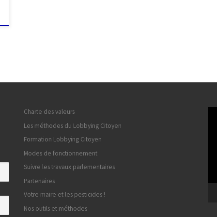
Lec
Charte des valeurs
vid
Les méthodes du Lobbying Citoyen
Formation Lobbying Citoyen
Modes de fonctionnement
Suivre les travaux parlementaires
Partenaires
Votre maire et les pesticides !
Nos outils et méthodes