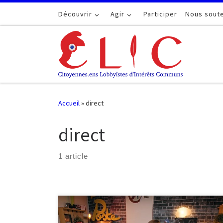
Passer au contenu
Découvrir
Agir
Participer
Nous soute
Accueil
»
direct
direct
1 article