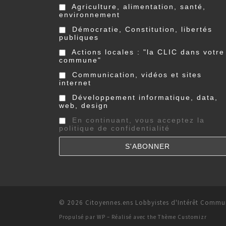
Agriculture, alimentation, santé,
environnement
Démocratie, Constitution, libertés
publiques
Actions locales : "la CLIC dans votre
commune"
Communication, vidéos et sites
internet
Développement informatique, data,
web, design
En continuant, vous acceptez la
politique de confidentialité
© 2026
Citoyennes.ens Lobbyistes d'Intérêt Comm
Propulsé par
WP
– Réalisé avec the
Thème Customizr