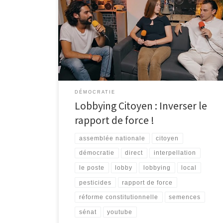
Nous étions en direct avec nos amis de “Le Poste”
pour expliquer ce qu’est le Lobbying Citoyen,
comment ça fonctionne et surtout à quoi ça sert :
DÉMOCRATIE
Lobbying Citoyen : Inverser le
rapport de force !
assemblée nationale
citoyen
démocratie
direct
interpellation
le poste
lobby
lobbying
local
pesticides
rapport de force
réforme constitutionnelle
semences
sénat
youtube