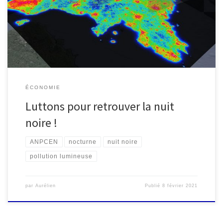
dans nos vies occidentales que l’on oublie à quelle point il peut
[…]
ÉCONOMIE
Luttons pour retrouver la nuit
noire !
ANPCEN
nocturne
nuit noire
pollution lumineuse
par
Aurélien
Publié
8 février 2021