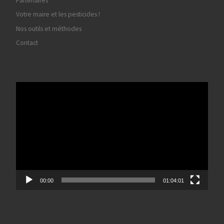
Partenaires
Votre maire et les pesticides !
Nos outils et méthodes
Contact
Lecteur
vidéo
00:00
01:04:01