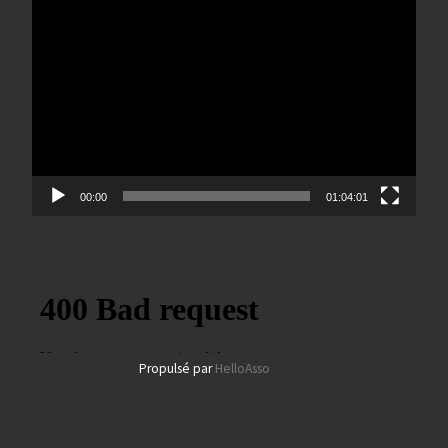
Lecteur
vidéo
00:00
01:04:01
Propulsé par
HelloAsso