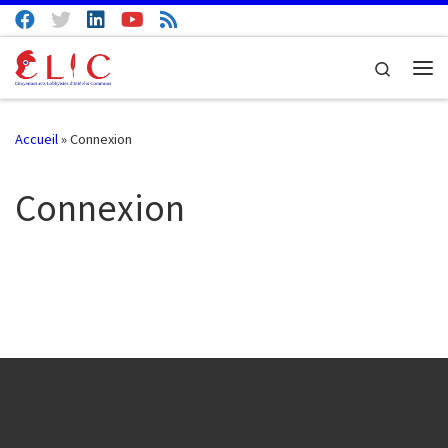
Passer au contenu
Search
Me
Accueil
»
Connexion
Connexion