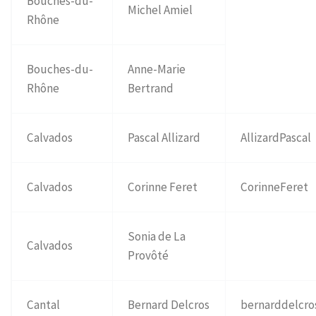
Bouches-du-
Michel Amiel
Rhône
Bouches-du-
Anne-Marie
Rhône
Bertrand
Calvados
Pascal Allizard
AllizardPascal
Calvados
Corinne Feret
CorinneFeret
Sonia de La
Calvados
Provôté
Cantal
Bernard Delcros
bernarddelcro