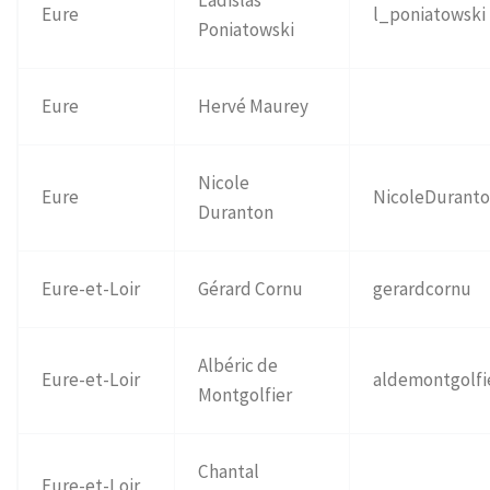
Eure
l_poniatowski
Poniatowski
Eure
Hervé Maurey
Nicole
Eure
NicoleDurant
Duranton
Eure-et-Loir
Gérard Cornu
gerardcornu
Albéric de
Eure-et-Loir
aldemontgolfi
Montgolfier
Chantal
Eure-et-Loir