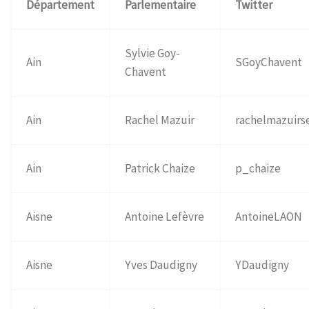
Département
Parlementaire
Twitter
Sylvie Goy-
Ain
SGoyChavent
Chavent
Ain
Rachel Mazuir
rachelmazuirs
Ain
Patrick Chaize
p_chaize
Aisne
Antoine Lefèvre
AntoineLAON
Aisne
Yves Daudigny
YDaudigny