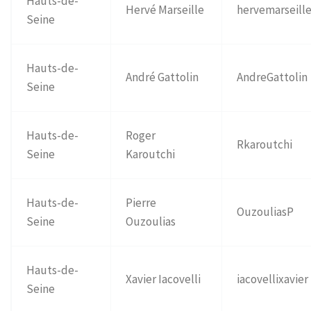
Hauts-de-
Hervé Marseille
hervemarseill
Seine
Hauts-de-
André Gattolin
AndreGattolin
Seine
Hauts-de-
Roger
Rkaroutchi
Seine
Karoutchi
Hauts-de-
Pierre
OuzouliasP
Seine
Ouzoulias
Hauts-de-
Xavier Iacovelli
iacovellixavier
Seine