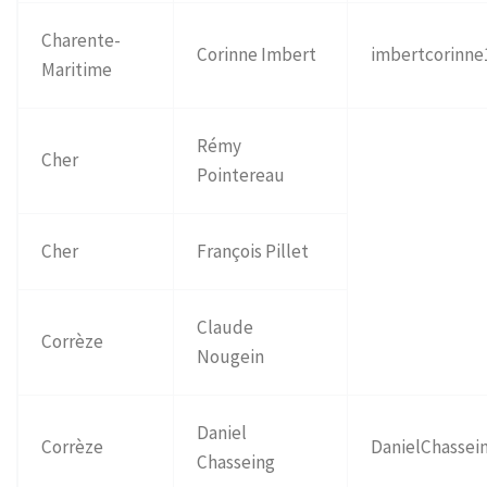
Charente-
Corinne Imbert
imbertcorinne
Maritime
Rémy
Cher
Pointereau
Cher
François Pillet
Claude
Corrèze
Nougein
Daniel
Corrèze
DanielChassei
Chasseing