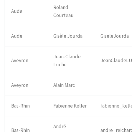
Roland
Aude
Courteau
Aude
Gisèle Jourda
GiseleJourda
Jean-Claude
Aveyron
JeanClaudeL
Luche
Aveyron
Alain Marc
Bas-Rhin
Fabienne Keller
fabienne_kell
André
Bas-Rhin
andre_reichar