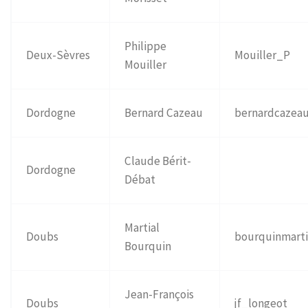
Philippe
Deux-Sèvres
Mouiller_P
Mouiller
Dordogne
Bernard Cazeau
bernardcazea
Claude Bérit-
Dordogne
Débat
Martial
Doubs
bourquinmarti
Bourquin
Jean-François
Doubs
jf_longeot